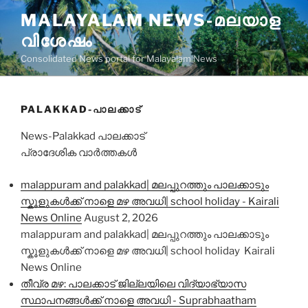
Skip
MALAYALAM NEWS-മലയാള
to
വിശേഷം
content
Consolidated News portal for Malayalam News
PALAKKAD-പാലക്കാട്‌
News-Palakkad പാലക്കാട്‌
പ്രാദേശിക വാർത്തകൾ
malappuram and palakkad| മലപ്പുറത്തും പാലക്കാടും
സ്കൂളുകൾക്ക് നാളെ മഴ അവധി| school holiday - Kairali
News Online
August 2, 2026
malappuram and palakkad| മലപ്പുറത്തും പാലക്കാടും
സ്കൂളുകൾക്ക് നാളെ മഴ അവധി| school holiday Kairali
News Online
തീവ്ര മഴ: പാലക്കാട് ജില്ലയിലെ വിദ്യാഭ്യാസ
സ്ഥാപനങ്ങൾക്ക് നാളെ അവധി - Suprabhaatham