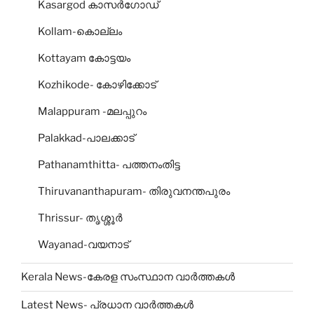
Kasargod കാസര്‍ഗോഡ്‌
Kollam-കൊല്ലം
Kottayam കോട്ടയം
Kozhikode- കോഴിക്കോട്‌
Malappuram -മലപ്പുറം
Palakkad-പാലക്കാട്‌
Pathanamthitta- പത്തനംതിട്ട
Thiruvananthapuram- തിരുവനന്തപുരം
Thrissur- തൃശ്ശൂര്‍
Wayanad-വയനാട്‌
Kerala News-കേരള സംസ്ഥാന വാർത്തകൾ
Latest News- പ്രധാന വാർത്തകൾ