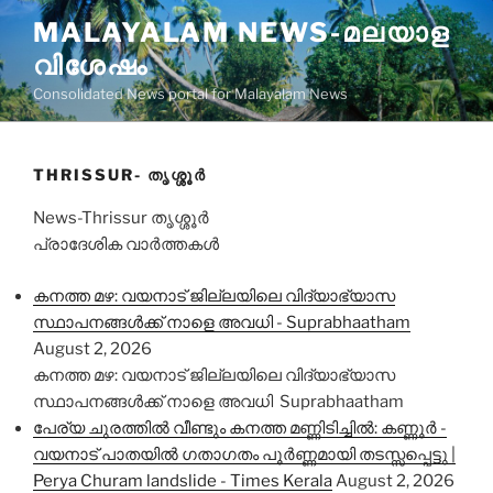
Skip
MALAYALAM NEWS-മലയാള
to
വിശേഷം
content
Consolidated News portal for Malayalam News
THRISSUR- തൃശ്ശൂര്‍
News-Thrissur തൃശ്ശൂര്‍
പ്രാദേശിക വാർത്തകൾ
കനത്ത മഴ: വയനാട് ജില്ലയിലെ വിദ്യാഭ്യാസ
സ്ഥാപനങ്ങൾക്ക് നാളെ അവധി - Suprabhaatham
August 2, 2026
കനത്ത മഴ: വയനാട് ജില്ലയിലെ വിദ്യാഭ്യാസ
സ്ഥാപനങ്ങൾക്ക് നാളെ അവധി Suprabhaatham
പേര്യ ചുരത്തിൽ വീണ്ടും കനത്ത മണ്ണിടിച്ചിൽ: കണ്ണൂർ -
വയനാട് പാതയിൽ ഗതാഗതം പൂർണ്ണമായി തടസ്സപ്പെട്ടു |
Perya Churam landslide - Times Kerala
August 2, 2026