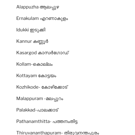
Alappuzha ആലപ്പുഴ
Ernakulam എറണാകുളം
Idukki ഇടുക്കി
Kannur കണ്ണൂര്‍
Kasargod കാസര്‍ഗോഡ്‌
Kollam-കൊല്ലം
Kottayam കോട്ടയം
Kozhikode- കോഴിക്കോട്‌
Malappuram -മലപ്പുറം
Palakkad-പാലക്കാട്‌
Pathanamthitta- പത്തനംതിട്ട
Thiruvananthapuram- തിരുവനന്തപുരം