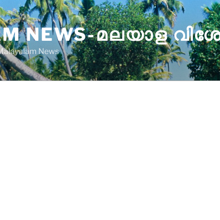
M NEWS-മലയാള വിശ
 Malayalam News