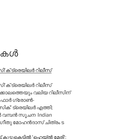
്തകൾ
ി'ക് ട്രെയിലർ റിലീസ്
ി'ക് ട്രെയിലർ റിലീസ്
കാലത്തെയും വലിയ റിലീസിന്
ൽ ഫോർ ഗ്രോൺ-
്സിക്' ട്രെയിലർ എത്തി;
ൽ വമ്പൻ സൂചന Indian
; ഗീതു മോഹന്‍ദാസ് ചിത്രം ട
കൂട്ടുകെട്ടിൽ 'ഹെയ്ൽ മേരി';