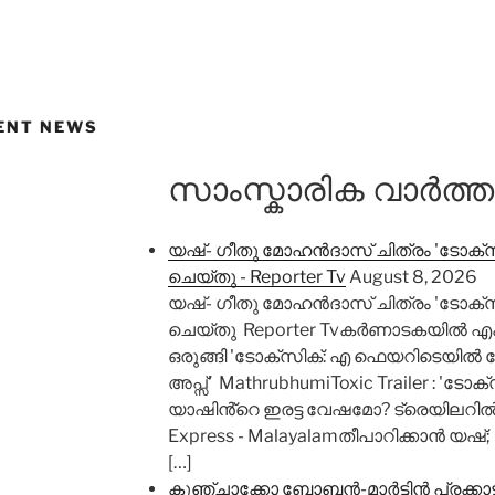
ENT NEWS
സാംസ്കാരിക വാർത
യഷ്- ​ഗീതു മോഹൻദാസ് ചിത്രം 'ടോക്സ
ചെയ്തു - Reporter Tv
August 8, 2026
യഷ്- ​ഗീതു മോഹൻദാസ് ചിത്രം 'ടോക്സ
ചെയ്തു Reporter Tvകർണാടകയിൽ എക്
ഒരുങ്ങി 'ടോക്‌സിക്: എ ഫെയറിടെയി
അപ്സ്' MathrubhumiToxic Trailer : 'ടോക
യാഷിൻ്റെ ഇരട്ട വേഷമോ? ട്രെയിലറി
Express - Malayalamതീപാറിക്കാന്‍ യഷ്
[…]
കുഞ്ചാക്കോ ബോബൻ-മാർട്ടിൻ പ്രക്കാട്ട് 