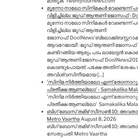
മാതൃക Twentyfournews.com
മൂന്നോ നാലോ സിനിമകൾ വേണ്ടെന്ന് പറഞ
വിളിച്ചില്ല: ജൂഡ് ആന്തണി ജോസഫ് - D
മൂന്നോ നാലോ സിനിമകൾ വേണ്ടെന്ന് പറഞ
വിളിച്ചില്ല: ജൂഡ് ആന്തണി
ജോസഫ് DoolNews‘ബ്ലോക്ക്ബസ്റ്ററാകുമ
ആവറേജായി’: ജൂഡ് ആന്തണി ജോസഫ് D
കണ്ടിറങ്ങിയ ആരും പടം ലാലേട്ടൻ കൊണ
ജൂഡ് ആന്തണി ജോസഫ് DoolNews2018
കൊണ്ടുപോയത്; പക്ഷേ അതിന് ശേഷം സ
അവിശ്വസിനീയമായ […]
'സിനിമ നിർത്തിയാലോ എന്ന് തോന്നാറുണ്ട്
പ്രതീക്ഷ ആണല്ലോ' - Samakalika Mal
'സിനിമ നിർത്തിയാലോ എന്ന് തോന്നാറുണ്ട്
പ്രതീക്ഷ ആണല്ലോ' Samakalika Mala
ബിഗ് ബോസ് തമിഴ് സീസൺ 10; അവതാ
Metro Vaartha
August 8, 2026
ബിഗ് ബോസ് തമിഴ് സീസൺ 10; അവതാ
സേതുപതി Metro Vaartha