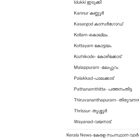
Idukki ഇടുക്കി
Kannur കണ്ണൂര്‍
Kasargod കാസര്‍ഗോഡ്‌
Kollam-കൊല്ലം
Kottayam കോട്ടയം
Kozhikode- കോഴിക്കോട്‌
Malappuram -മലപ്പുറം
Palakkad-പാലക്കാട്‌
Pathanamthitta- പത്തനംതിട്ട
Thiruvananthapuram- തിരുവനന
Thrissur- തൃശ്ശൂര്‍
Wayanad-വയനാട്‌
Kerala News-കേരള സംസ്ഥാന വാ