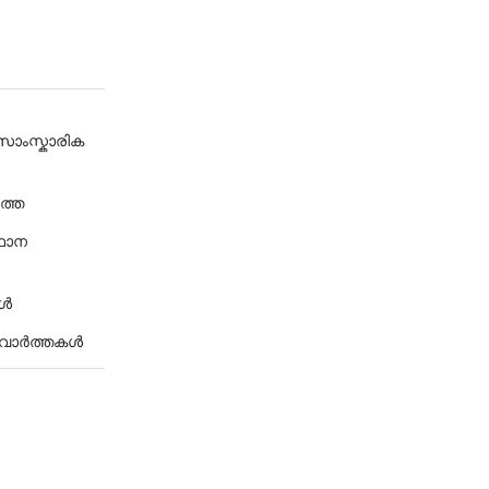
-സാംസ്കാരിക
ത്ത
്ഥാന
കൾ
ര വാർത്തകൾ