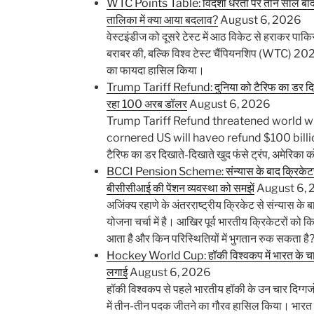
WTC Points Table: विदेशी धरती पर तीन साल बाद टे
तालिका में क्या आया बदलाव?
August 6, 2026
वेस्टइंडीज को दूसरे टेस्ट में आठ विकेट से हराकर पाकिस
बराबर की, बल्कि विश्व टेस्ट चैंपियनशिप (WTC) 20
का फायदा हासिल किया।
Trump Tariff Refund: दुनिया को टैरिफ का डर दिखात
रहा 100 अरब डॉलर
August 6, 2026
Trump Tariff Refund threatened world wit
cornered US will haveo refund $100 billio
टैरिफ का डर दिखाते-दिखाते खुद फंसे ट्रंप, अमेरिका 
BCCI Pension Scheme: संन्यास के बाद क्रिकेटरों
बीसीसीआई की पेंशन व्यवस्था को समझें
August 6,
अजिंक्य रहाणे के अंतरराष्ट्रीय क्रिकेट से संन्यास क
योजना चर्चा में है। आखिर पूर्व भारतीय क्रिकेटरों को क
आता है और किन परिस्थितियों में भुगतान रुक सकता है
Hockey World Cup: हॉकी विश्वकप में भारत के चार ऐस
लगाई
August 6, 2026
हॉकी विश्वकप से पहले भारतीय हॉकी के उन चार दिग्गजों 
में तीन-तीन पदक जीतने का गौरव हासिल किया। भारत 