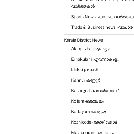
വാർത്തകൾ
Sports News- കായിക വാർത്ത
Trade & Business news -വാപാ
Kerala District News
Alappuzha ആലപ്പുഴ
Ernakulam എറണാകുളം
Idukki ഇടുക്കി
Kannur കണ്ണൂര്‍
Kasargod കാസര്‍ഗോഡ്‌
Kollam-കൊല്ലം
Kottayam കോട്ടയം
Kozhikode- കോഴിക്കോട്‌
Malappuram -മലപ്പുറം