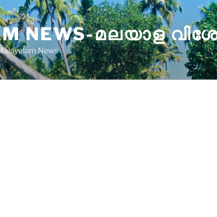
M NEWS-മലയാള വിശ
 Malayalam News