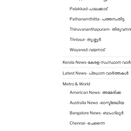
Palakkad-പാലക്കാട്‌
Pathanamthitta- പത്തനംതിട്ട
Thiruvananthapuram- തിരുവനന
Thrissur- തൃശ്ശൂര്‍
Wayanad-വയനാട്‌
Kerala News-കേരള സംസ്ഥാന വാ
Latest News- പ്രധാന വാർത്തകൾ
Metro & World
American News- അമേരിക്ക
Australia News -ഓസ്ട്രേലിയ
Bangalore News- ബാംഗ്ലൂര്‍
Chennai -ചെന്നൈ