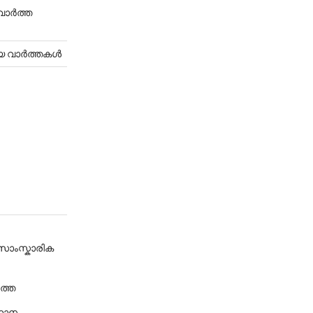
-വാർത്ത
്യ വാർത്തകൾ
-സാംസ്കാരിക
ത്ത
്ഥാന