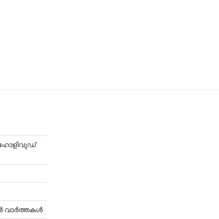
-ഹോളിവുഡ്
ൈറൽ വാർത്തകൾ